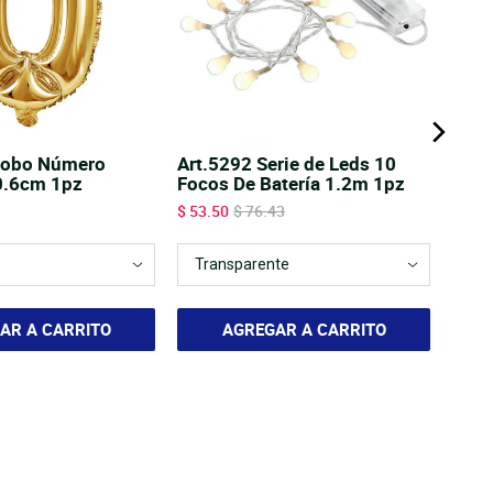
lobo Número
Art.5292 Serie de Leds 10
0.6cm 1pz
Focos De Batería 1.2m 1pz
Sale price
Original price
$ 53.50
$ 76.43
AR A CARRITO
AGREGAR A CARRITO