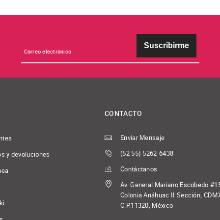
Suscribirme
CONTACTO
Enviar Mensaje
ntes
(52 55) 5262-6438
os y devoluciones
Contáctanos
nea
Av. General Mariano Escobedo #1
Colonia Anáhuac II Sección, CDM
ki
C.P.11320, México
os