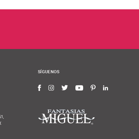
SÍGUENOS
Facebook
Instagram
Twitter
YouTube
Pinterest
LinkedIn
51,
X