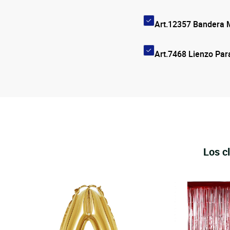
Art.12357 Bandera 
Art.7468 Lienzo Par
Los c
2pz