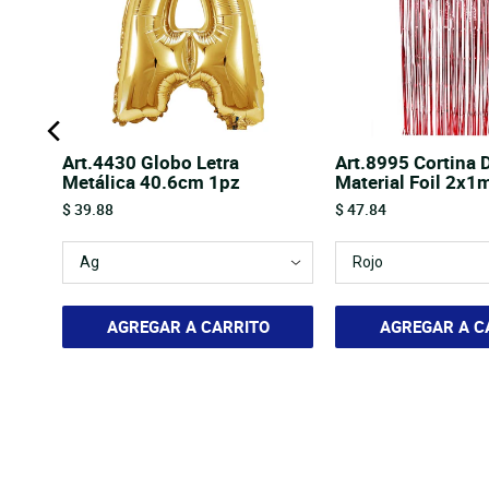
Art.4430 Globo Letra
Art.8995 Cortina 
Metálica 40.6cm 1pz
Material Foil 2x1
Price
Price
$ 39.88
$ 47.84
AGREGAR A CARRITO
AGREGAR A C