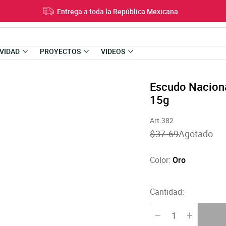
Entrega a toda la República Mexicana
VIDAD
PROYECTOS
VIDEOS
Escudo Nacion
15g
Art.382
Translation
$37.69
Agotado
missing:
es-
US.products.product
Color:
Oro
Cantidad: