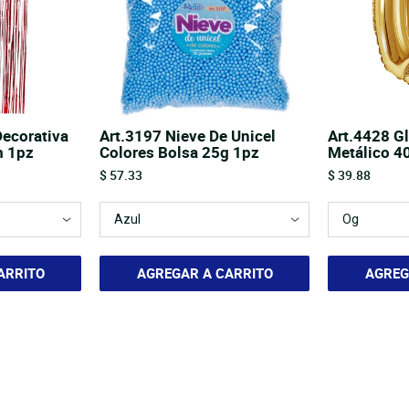
Decorativa
Art.3197 Nieve De Unicel
Art.4428 G
m 1pz
Colores Bolsa 25g 1pz
Metálico 4
Price
Price
$ 57.33
$ 39.88
ARRITO
AGREGAR A CARRITO
AGREG