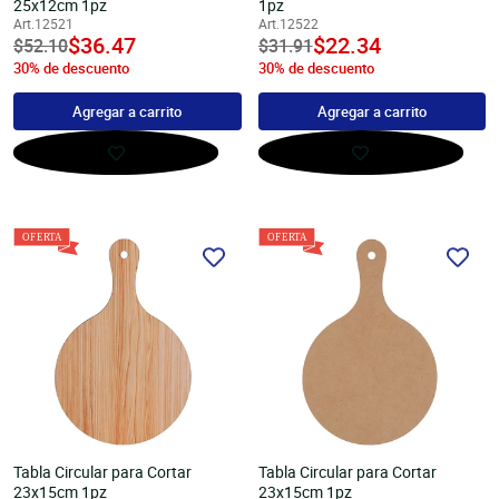
25x12cm 1pz
1pz
Art.12521
Art.12522
undefined
$36.47
undefined
$22.34
Precio
$52.10
Precio
$31.91
30% de descuento
30% de descuento
habitual
habitual
Agregar a carrito
Agregar a carrito
Tabla Circular para Cortar
Tabla Circular para Cortar
23x15cm 1pz
23x15cm 1pz