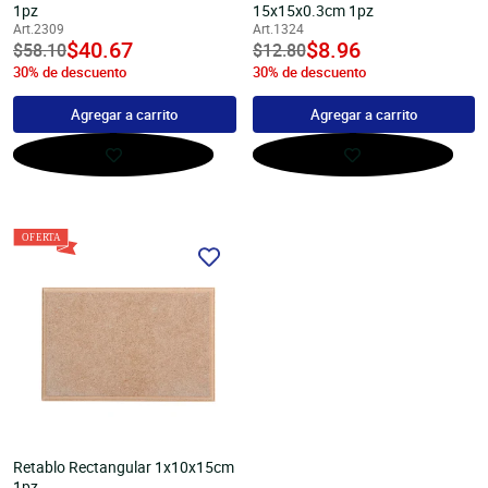
1pz
15x15x0.3cm 1pz
Art.2309
Art.1324
undefined
$40.67
undefined
$8.96
Precio
$58.10
Precio
$12.80
30% de descuento
30% de descuento
habitual
habitual
Agregar a carrito
Agregar a carrito
Retablo Rectangular 1x10x15cm
1pz