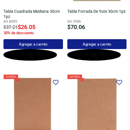
Tabla Cuadrada Mediana 30cm
Tabla Forrada De Yute 30cm 1pz
1pz
Art.8085
Art.3586
undefined
$26.05
Precio
$70.06
Precio
$37.21
habitual
30% de descuento
habitual
Agregar a carrito
Agregar a carrito