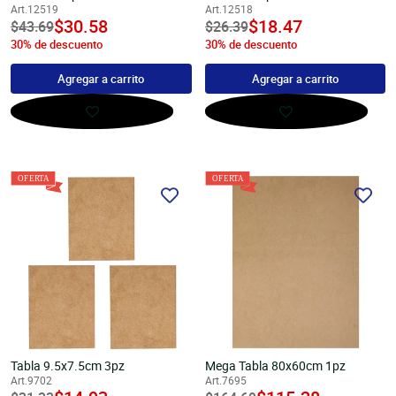
Art.12519
Art.12518
undefined
$30.58
undefined
$18.47
Precio
$43.69
Precio
$26.39
30% de descuento
30% de descuento
habitual
habitual
Agregar a carrito
Agregar a carrito
Tabla 9.5x7.5cm 3pz
Mega Tabla 80x60cm 1pz
Art.9702
Art.7695