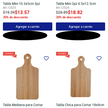
Tabla Mini 10.5x5cm 3pz
Tabla Mini 2pz 6.5x12.5cm
Art.12525
Art.12524
undefined
$13.57
undefined
$18.82
Precio
$19.39
Precio
$26.89
30% de descuento
30% de descuento
habitual
habitual
Agregar a carrito
Agregar a carrito
Tabla Mediana para Cortar
Tabla Chica para Cortar 18x9cm