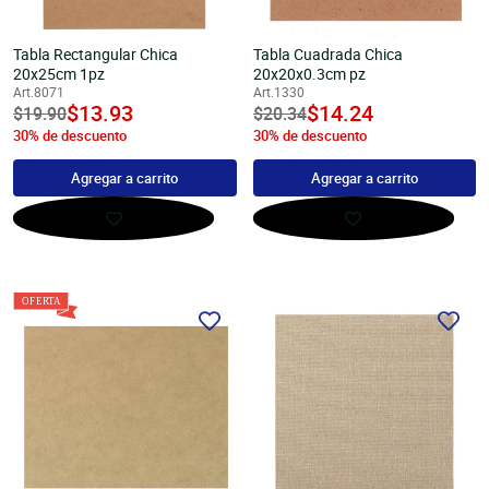
Tabla Rectangular Chica
Tabla Cuadrada Chica
20x25cm 1pz
20x20x0.3cm pz
Art.8071
Art.1330
undefined
$13.93
undefined
$14.24
Precio
$19.90
Precio
$20.34
30% de descuento
30% de descuento
habitual
habitual
Agregar a carrito
Agregar a carrito