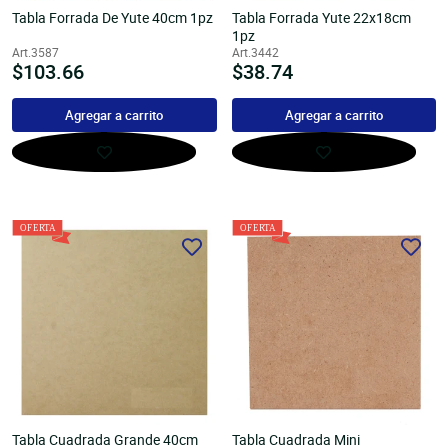
Tabla Forrada De Yute 40cm 1pz
Tabla Forrada Yute 22x18cm
1pz
Art.3587
Art.3442
Precio
$103.66
Precio
$38.74
habitual
habitual
Agregar a carrito
Agregar a carrito
Tabla Cuadrada Grande 40cm
Tabla Cuadrada Mini