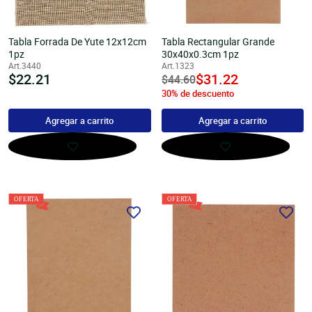
Tabla Forrada De Yute 12x12cm
Tabla Rectangular Grande
1pz
30x40x0.3cm 1pz
Art.3440
Art.1323
Precio
$22.21
undefined
$31.22
Precio
$44.60
habitual
30% de descuento
habitual
Agregar a carrito
Agregar a carrito