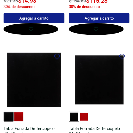
undefined
$14.93
undefined
$115.28
Precio
$21.33
Precio
$164.69
30% de descuento
30% de descuento
habitual
habitual
Agregar a carrito
Agregar a carrito
Tabla Forrada De Terciopelo
Tabla Forrada De Terciopelo