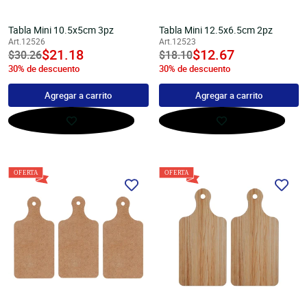
Unicel
Velas y Portavelas
móvil
Productos para Personalización
Quinqués
Tabla Mini 10.5x5cm 3pz
Tabla Mini 12.5x6.5cm 2pz
Art.12526
Art.12523
Manualidades Navideñas
undefined
$21.18
undefined
$12.67
Precio
$30.26
Precio
$18.10
30% de descuento
30% de descuento
habitual
habitual
Agregar a carrito
Agregar a carrito