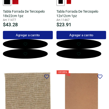
Tabla Forrada De Terciopelo
Tabla Forrada De Terciopelo
18x22cm 1pz
12x12cm 1pz
Art.11477
Art.11467
Precio
$43.28
Precio
$23.91
habitual
habitual
Agregar a carrito
Agregar a carrito