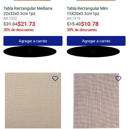
Tabla Rectangular Mediana
Tabla Rectangular Mini
22x32x0.3cm 1pz
15X20x0.3cm 1pz
Art.1332
Art.1315
undefined
$21.73
undefined
$10.78
Precio
$31.04
Precio
$15.40
30% de descuento
30% de descuento
habitual
habitual
Agregar a carrito
Agregar a carrito