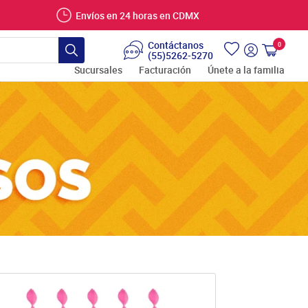
Envíos en 24 horas en CDMX
Contáctanos
0
Carrito
(55)5262-5270
Buscar
Ingresar
Sucursales
Facturación
Únete a la familia