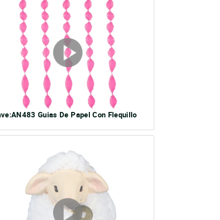
ave:AN483 Guias De Papel Con Flequillo