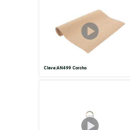
un
dispositivo
móvil
Clave:AN499 Corcho